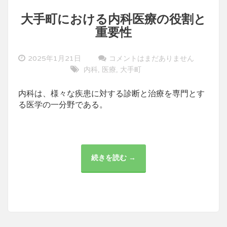
大手町における内科医療の役割と
重要性
2025年1月21日
コメントはまだありません
内科
医療
大手町
,
,
内科は、様々な疾患に対する診断と治療を専門とす
る医学の一分野である。
続きを読む →
大
手
町
に
お
け
る
内
科
医