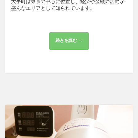
大手町は東京の中心に位置し、経済や金融の活動が
盛んなエリアとして知られています。
続きを読む →
大
手
町
の
医
療
サ
ー
ビ
ス
の
充
実
と
特
色