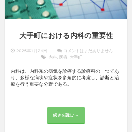
大手町における内科の重要性
2025年1月24日
コメントはまだありません
内科
医療
大手町
,
,
内科は、内科系の病気を診療する診療科の一つであ
り、多様な病状や症状を多角的に考慮し、診断と治
療を行う重要な分野である。
続きを読む →
大
手
町
に
お