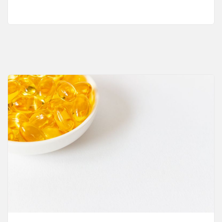
け
る
内
科
の
重
要
性