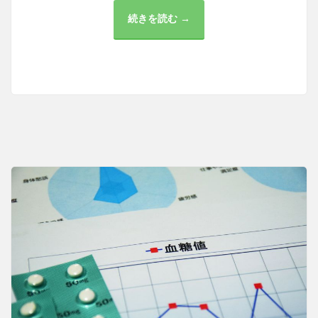
続きを読む →
大
手
町
で
充
実
の
内
科
医
療
環
境