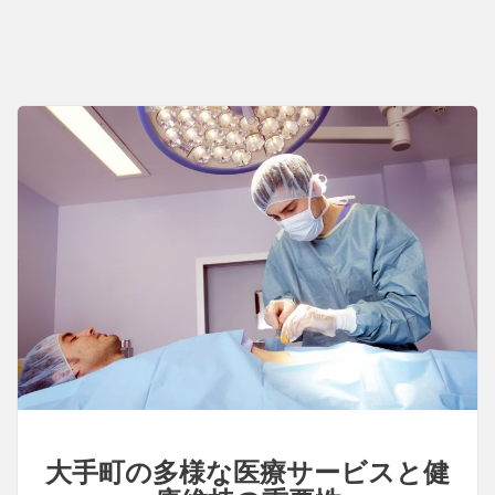
医
療
の
進
展
と
利
便
性
大手町の多様な医療サービスと健