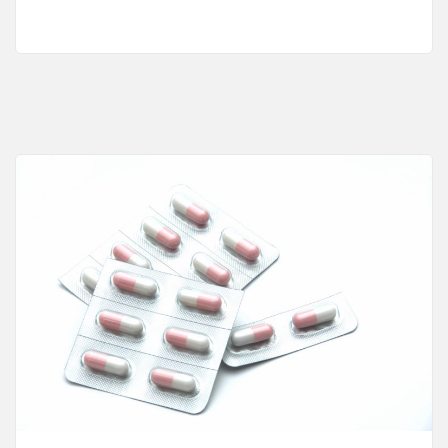
医
療
と
健
康
促
進
の
魅
力