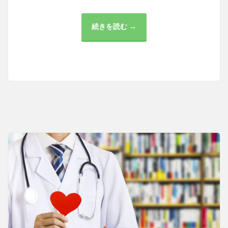
続きを読む →
大
手
町
の
健
康
を
支
え
る
医
療
サ
ー
ビ
ス
の
充
実