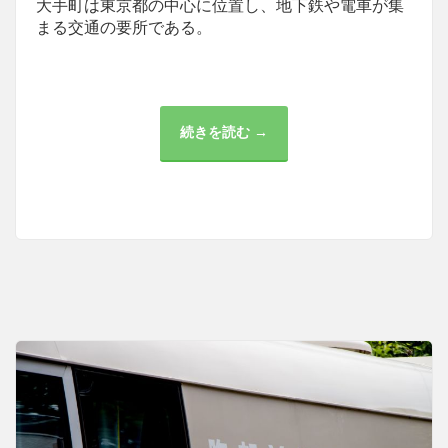
大手町は東京都の中心に位置し、地下鉄や電車が集
まる交通の要所である。
続きを読む →
大
手
町
に
お
け
る
医
療
と
ビ
ジ
ネ
ス
の
共
存