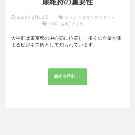
康維持の重要性
2025年2月12日
コメントはまだありません
内科
医療
大手町
,
,
大手町は東京都の中心部に位置し、多くの企業が集
まるビジネス街として知られています。
続きを読む →
大
手
町
の
多
様
な
医
療
サ
ー
ビ
ス
と