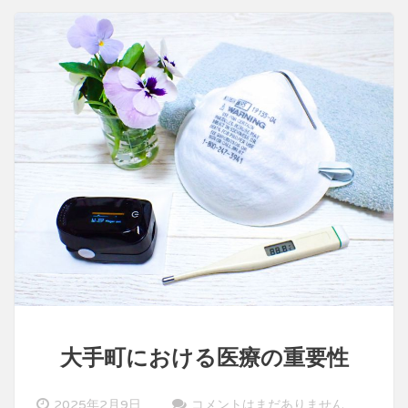
健
康
維
持
の
重
要
性
大手町における医療の重要性
2025年2月9日
コメントはまだありません