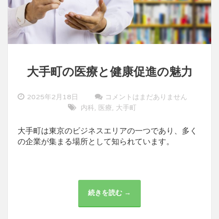
大手町の医療と健康促進の魅力
2025年2月18日
コメントはまだありません
内科
医療
大手町
,
,
大手町は東京のビジネスエリアの一つであり、多く
の企業が集まる場所として知られています。
続きを読む →
大
手
町
の