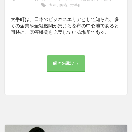
内科
医療
大手町
,
,
大手町は、日本のビジネスエリアとして知られ、多
くの企業や金融機関が集まる都市の中心地であると
同時に、医療機関も充実している場所である。
続きを読む →
大
手
町
に
お
け
る
医
療
の
重
要
性