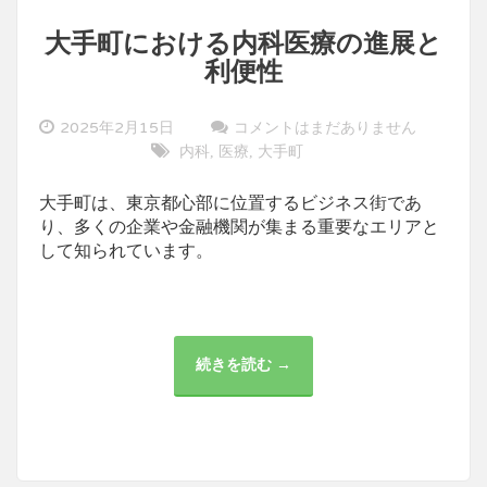
大手町における内科医療の進展と
利便性
2025年2月15日
コメントはまだありません
内科
医療
大手町
,
,
大手町は、東京都心部に位置するビジネス街であ
り、多くの企業や金融機関が集まる重要なエリアと
して知られています。
続きを読む →
大
手
町
に
お
け
る
内
科